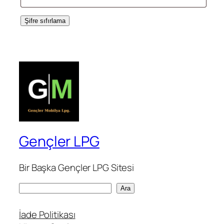
Şifre sıfırlama
Gençler LPG
Bir Başka Gençler LPG Sitesi
A
Ara
r
a
İade Politikası