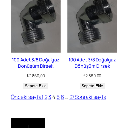
100 Adet 3/8 Doğalgaz
100 Adet 3/8 Doğalgaz
Dönüşüm Dirsek
Dönüşüm Dirsek
₺
2.860,00
₺
2.860,00
Sepete Ekle
Sepete Ekle
Önceki sayfa
1
2
3
4
5
6
…
27
Sonraki sayfa