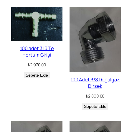
100 adet 3 lü Te
Hortum Girişi
₺
2.970,00
Sepete Ekle
100 Adet 3/8 Doğalgaz
Dirsek
₺
2.860,00
Sepete Ekle