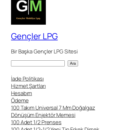
Gençler LPG
Bir Başka Gençler LPG Sitesi
A
Ara
r
a
İade Politikası
Hizmet Şartları
Hesabım
Ödeme
100 Takım Universal 7 Mm Doğalgaz
Dönüşüm Enjektör Memesi
100 Adet 1/2 Prenses
100 Adet 1/2-1/2 Yeni Tip Erkek Dirsek