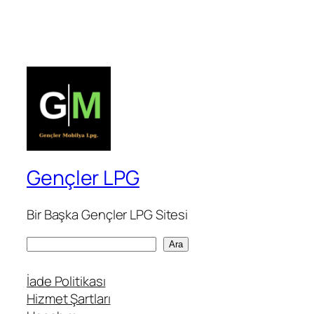
Gençler LPG
Bir Başka Gençler LPG Sitesi
A
Ara
r
a
İade Politikası
Hizmet Şartları