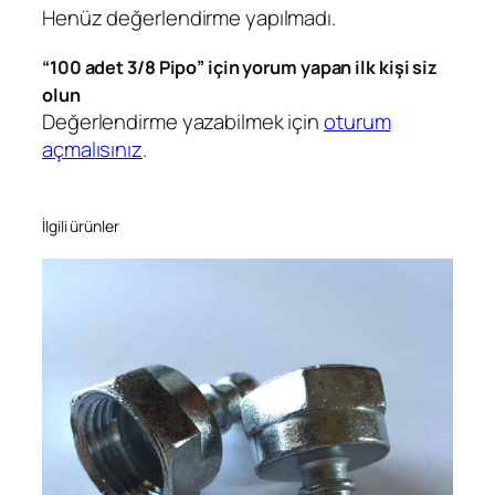
e
Henüz değerlendirme yapılmadı.
t
“100 adet 3/8 Pipo” için yorum yapan ilk kişi siz
olun
Değerlendirme yazabilmek için
oturum
açmalısınız
.
İlgili ürünler