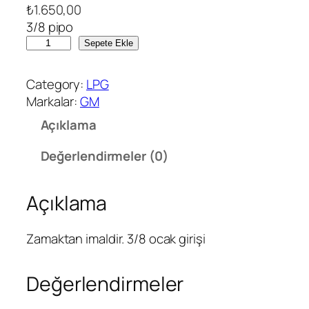
₺
1.650,00
3/8 pipo
1
Sepete Ekle
0
0
Category:
LPG
a
Markalar:
GM
d
Açıklama
e
t
Değerlendirmeler (0)
3
/
Açıklama
8
P
i
Zamaktan imaldir. 3/8 ocak girişi
p
o
Değerlendirmeler
a
d