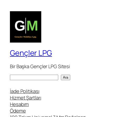
Gençler LPG
Bir Başka Gençler LPG Sitesi
A
Ara
r
a
İade Politikası
Hizmet Şartları
Hesabım
Ödeme