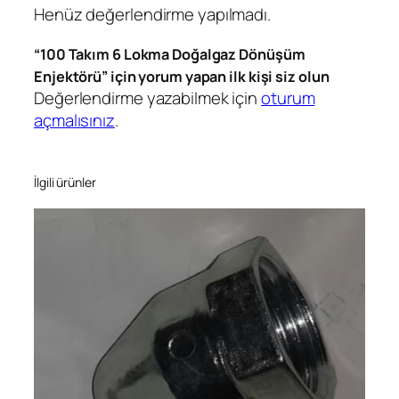
Henüz değerlendirme yapılmadı.
n
ü
“100 Takım 6 Lokma Doğalgaz Dönüşüm
ş
Enjektörü” için yorum yapan ilk kişi siz olun
ü
Değerlendirme yazabilmek için
oturum
m
açmalısınız
.
E
n
j
İlgili ürünler
e
k
t
ö
r
ü
a
d
e
t