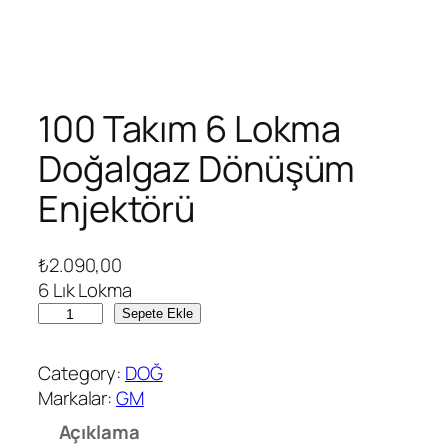
100 Takım 6 Lokma
Doğalgaz Dönüşüm
Enjektörü
₺
2.090,00
6 Lık Lokma
1
Sepete Ekle
0
0
Category:
DOĞ
T
Markalar:
GM
a
Açıklama
k