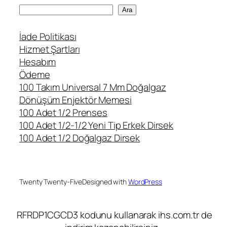
A
Ara
r
a
İade Politikası
Hizmet Şartları
Hesabım
Ödeme
100 Takım Universal 7 Mm Doğalgaz
Dönüşüm Enjektör Memesi
100 Adet 1/2 Prenses
100 Adet 1/2-1/2 Yeni Tip Erkek Dirsek
100 Adet 1/2 Doğalgaz Dirsek
Twenty Twenty-Five
Designed with
WordPress
RFRDP1CGCD3 kodunu kullanarak ihs.com.tr de