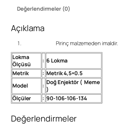
ı
Değerlendirmeler (0)
m
6
Açıklama
L
o
k
Pirinç malzemeden imaldir.
m
a
Lokma
:
6 Lokma
D
Ölçüsü
o
Metrik
:
Metrik 4,5×0.5
ğ
Doğ Enjektör (
Meme
a
Model
:
)
l
g
Ölçüler
:
90-106-106-134
a
z
Değerlendirmeler
D
ö