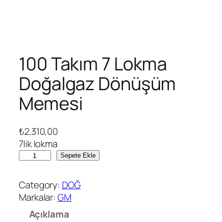
100 Takım 7 Lokma
Doğalgaz Dönüşüm
Memesi
₺
2.310,00
7lik lokma
1
Sepete Ekle
0
0
Category:
DOĞ
T
Markalar:
GM
a
Açıklama
k