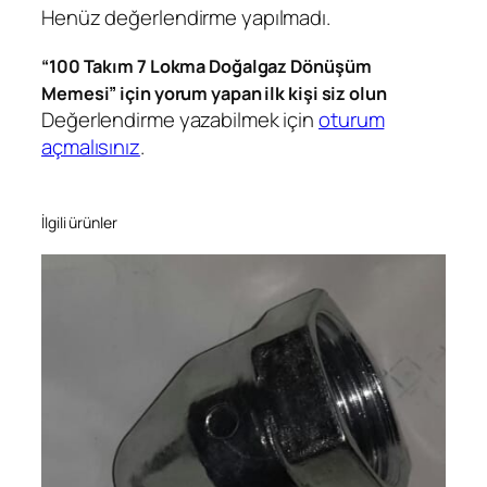
Henüz değerlendirme yapılmadı.
n
ü
“100 Takım 7 Lokma Doğalgaz Dönüşüm
ş
Memesi” için yorum yapan ilk kişi siz olun
ü
Değerlendirme yazabilmek için
oturum
m
açmalısınız
.
M
e
m
İlgili ürünler
e
s
i
a
d
e
t