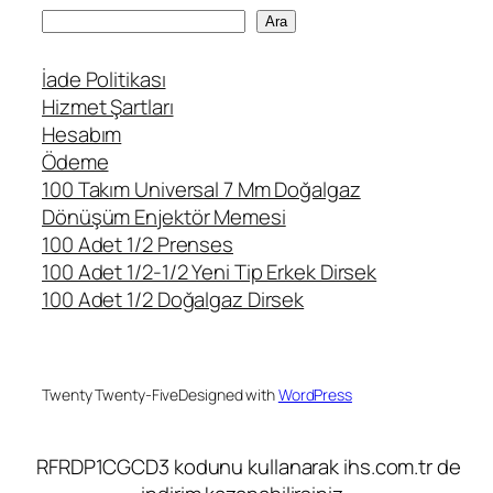
A
Ara
r
a
İade Politikası
Hizmet Şartları
Hesabım
Ödeme
100 Takım Universal 7 Mm Doğalgaz
Dönüşüm Enjektör Memesi
100 Adet 1/2 Prenses
100 Adet 1/2-1/2 Yeni Tip Erkek Dirsek
100 Adet 1/2 Doğalgaz Dirsek
Twenty Twenty-Five
Designed with
WordPress
RFRDP1CGCD3 kodunu kullanarak ihs.com.tr de