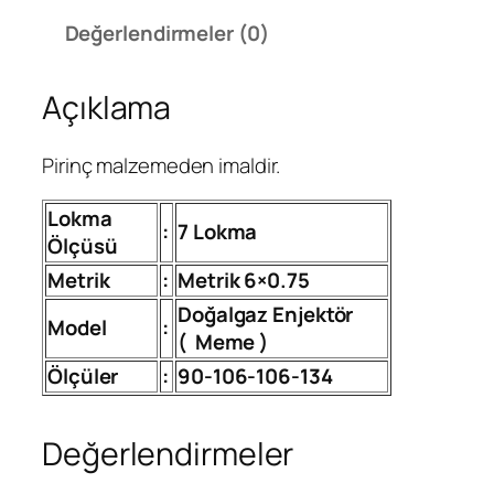
ı
Değerlendirmeler (0)
m
7
Açıklama
L
o
k
Pirinç malzemeden imaldir.
m
a
Lokma
:
7 Lokma
D
Ölçüsü
o
Metrik
:
Metrik 6×0.75
ğ
Doğalgaz Enjektör
a
Model
:
(
Meme )
l
g
Ölçüler
:
90-106-106-134
a
z
Değerlendirmeler
D
ö