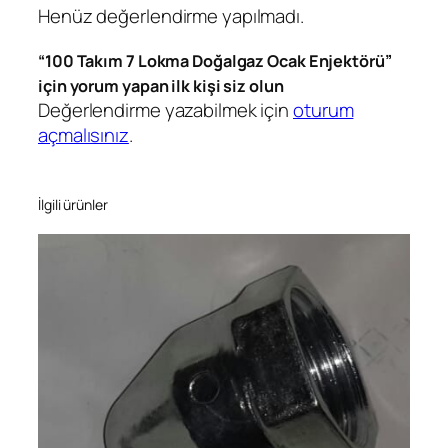
Henüz değerlendirme yapılmadı.
a
k
“100 Takım 7 Lokma Doğalgaz Ocak Enjektörü”
E
için yorum yapan ilk kişi siz olun
n
Değerlendirme yazabilmek için
oturum
j
açmalısınız
.
e
k
t
İlgili ürünler
ö
r
ü
a
d
e
t