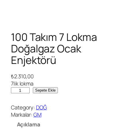
100 Takım 7 Lokma
Doğalgaz Ocak
Enjektörü
₺
2.310,00
7lik lokma
1
Sepete Ekle
0
0
Category:
DOĞ
T
Markalar:
GM
a
Açıklama
k