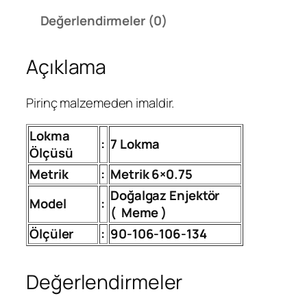
ı
Değerlendirmeler (0)
m
7
Açıklama
L
o
k
Pirinç malzemeden imaldir.
m
a
Lokma
:
7 Lokma
D
Ölçüsü
o
Metrik
:
Metrik 6×0.75
ğ
Doğalgaz Enjektör
a
Model
:
(
Meme )
l
g
Ölçüler
:
90-106-106-134
a
z
Değerlendirmeler
O
c