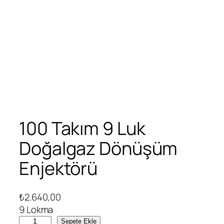
100 Takım 9 Luk
Doğalgaz Dönüşüm
Enjektörü
₺
2.640,00
9 Lokma
1
Sepete Ekle