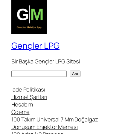
Gençler LPG
Bir Başka Gençler LPG Sitesi
A
Ara
r
a
İade Politikası
Hizmet Şartları
Hesabım
Ödeme
100 Takım Universal 7 Mm Doğalgaz
Dönüşüm Enjektör Memesi