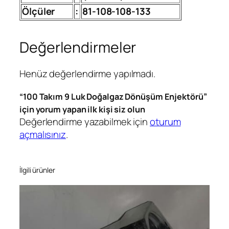
z
Ölçüler
:
81-108-108-133
D
ö
Değerlendirmeler
n
ü
Henüz değerlendirme yapılmadı.
ş
ü
“100 Takım 9 Luk Doğalgaz Dönüşüm Enjektörü”
m
için yorum yapan ilk kişi siz olun
E
Değerlendirme yazabilmek için
oturum
n
açmalısınız
.
j
e
k
İlgili ürünler
t
ö
r
ü
a