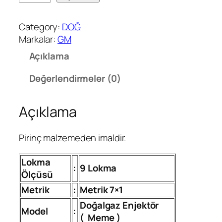
0
0
Category:
DOĞ
T
Markalar:
GM
a
Açıklama
k
ı
Değerlendirmeler (0)
m
9
Açıklama
L
u
k
Pirinç malzemeden imaldir.
D
o
Lokma
:
9 Lokma
ğ
Ölçüsü
a
Metrik
:
Metrik 7×1
l
Doğalgaz Enjektör
g
Model
:
(
Meme )
a