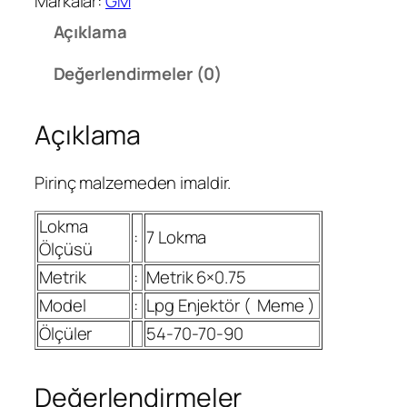
Markalar:
GM
k
Açıklama
ı
m
Değerlendirmeler (0)
7
L
Açıklama
i
k
L
Pirinç malzemeden imaldir.
p
g
Lokma
:
7 Lokma
O
Ölçüsü
c
Metrik
:
Metrik 6×0.75
a
Model
:
Lpg Enjektör (
Meme )
k
M
Ölçüler
54-70-70-90
e
m
Değerlendirmeler
e