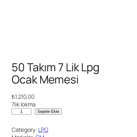
50 Takım 7 Lik Lpg
Ocak Memesi
₺
1.210,00
7lik lokma
5
Sepete Ekle
0
T
Category:
LPG
a