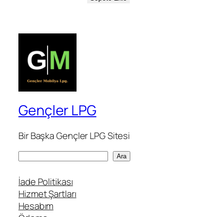
Gençler LPG
Bir Başka Gençler LPG Sitesi
A
Ara
r
a
İade Politikası
Hizmet Şartları
Hesabım