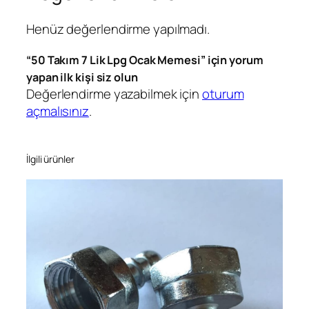
s
Henüz değerlendirme yapılmadı.
i
a
“50 Takım 7 Lik Lpg Ocak Memesi” için yorum
d
yapan ilk kişi siz olun
e
Değerlendirme yazabilmek için
oturum
t
açmalısınız
.
İlgili ürünler