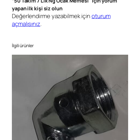
“50 Takım 7 Lik Ng Ocak Memesi” için yorum
t
yapan ilk kişi siz olun
Değerlendirme yazabilmek için
oturum
açmalısınız
.
İlgili ürünler