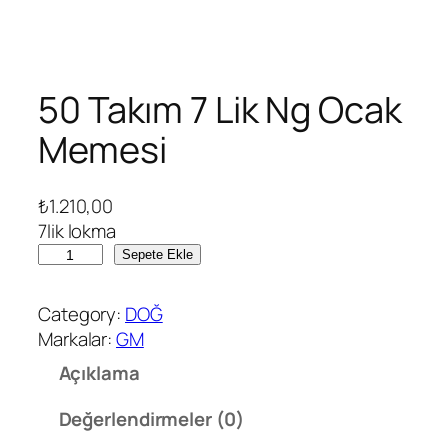
50 Takım 7 Lik Ng Ocak
Memesi
₺
1.210,00
7lik lokma
5
Sepete Ekle
0
T
Category:
DOĞ
a
Markalar:
GM
k
Açıklama
ı
m
Değerlendirmeler (0)
7