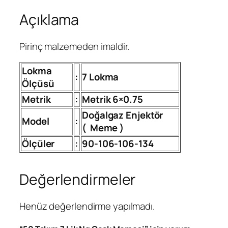
L
Açıklama
i
k
N
Pirinç malzemeden imaldir.
g
O
Lokma
:
7 Lokma
c
Ölçüsü
a
Metrik
:
Metrik 6×0.75
k
Doğalgaz Enjektör
M
Model
:
(
Meme )
e
m
Ölçüler
:
90-106-106-134
e
s
Değerlendirmeler
i
a
Henüz değerlendirme yapılmadı.
d
e