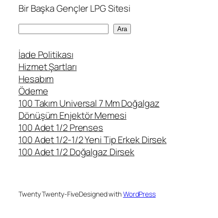
Bir Başka Gençler LPG Sitesi
A
Ara
r
a
İade Politikası
Hizmet Şartları
Hesabım
Ödeme
100 Takım Universal 7 Mm Doğalgaz
Dönüşüm Enjektör Memesi
100 Adet 1/2 Prenses
100 Adet 1/2-1/2 Yeni Tip Erkek Dirsek
100 Adet 1/2 Doğalgaz Dirsek
Twenty Twenty-Five
Designed with
WordPress