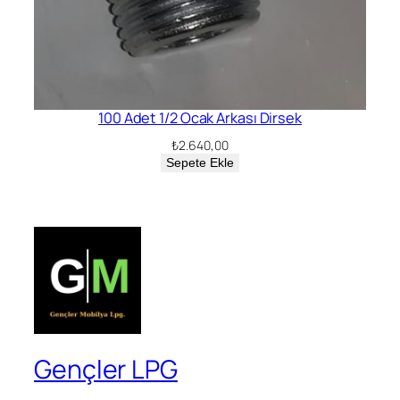
100 Adet 1/2 Ocak Arkası Dirsek
₺
2.640,00
Sepete Ekle
Gençler LPG